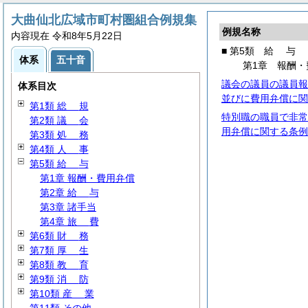
大曲仙北広域市町村圏組合例規集
例規名称
内容現在 令和8年5月22日
■ 第5類
給
与
体系
五十音
第1章 報酬・
議会の議員の議員報
体系目次
並びに費用弁償に関
第1類
総
規
特別職の職員で非常
第2類
議
会
用弁償に関する条例
第3類
処
務
第4類
人
事
第5類
給
与
第1章 報酬・費用弁償
第2章
給
与
第3章 諸手当
第4章
旅
費
第6類
財
務
第7類
厚
生
第8類
教
育
第9類
消
防
第10類
産
業