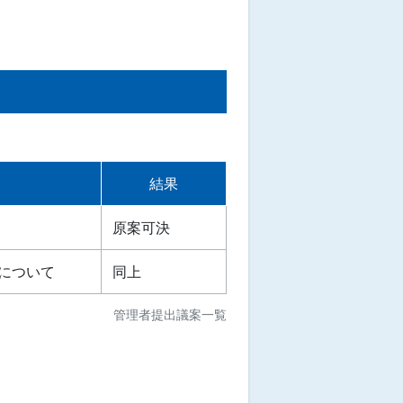
結果
原案可決
について
同上
管理者提出議案一覧