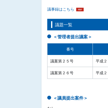
議事録はこちら
議題一覧
＜管理者提出議案＞
番号
議案第２５号
平成２
議案第２６号
平成２
＜議員提出案件＞