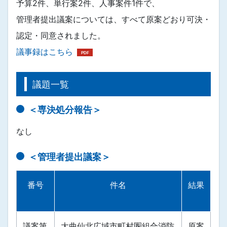
予算2件、単行案2件、人事案件1件で、
管理者提出議案については、すべて原案どおり可決・
認定・同意されました。
議事録はこちら
議題一覧
＜専決処分報告＞
なし
＜管理者提出議案＞
番号
件名
結果
議案第
大曲仙北広域市町村圏組合消防
原案