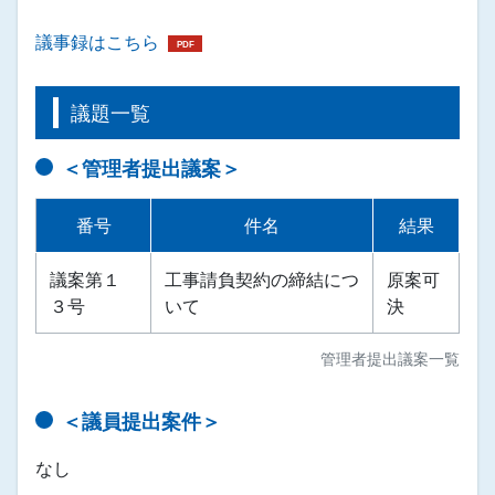
議事録はこちら
議題一覧
＜管理者提出議案＞
番号
件名
結果
議案第１
工事請負契約の締結につ
原案可
３号
いて
決
管理者提出議案一覧
＜議員提出案件＞
なし