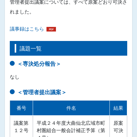
管理者提出議案については、すべて原案どおり可決さ
れました。
議事録はこちら
議題一覧
＜専決処分報告＞
なし
＜管理者提出議案＞
番号
件名
結果
議案第
平成２４年度大曲仙北広域市町
原案
１２号
村圏組合一般会計補正予算（第
可決