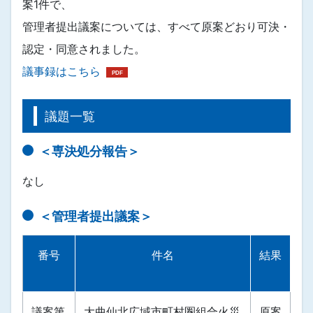
案1件で、
管理者提出議案については、すべて原案どおり可決・
認定・同意されました。
議事録はこちら
議題一覧
＜専決処分報告＞
なし
＜管理者提出議案＞
番号
件名
結果
議案第
大曲仙北広域市町村圏組合火災
原案