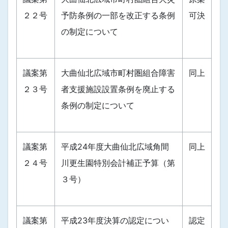
２２号
予防条例の一部を改正する条例
可決
の制定について
議案第
大曲仙北広域市町村圏組合障害
同上
２３号
者支援施設設置条例を廃止する
条例の制定について
議案第
平成24年度大曲仙北広域角間
同上
２４号
川更生園特別会計補正予算（第
３号）
議案第
平成23年度決算の認定につい
認定