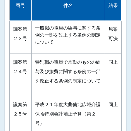
番号
件名
結果
一般職の職員の給与に関する条
議案第
原案
例の一部を改正する条例の制定
２３号
可決
について
議案第
特別職の職員で常勤のものの給
同上
２４号
与及び旅費に関する条例の一部
を改正する条例の制定について
議案第
平成２１年度大曲仙北広域介護
同上
２５号
保険特別会計補正予算（第２
号）